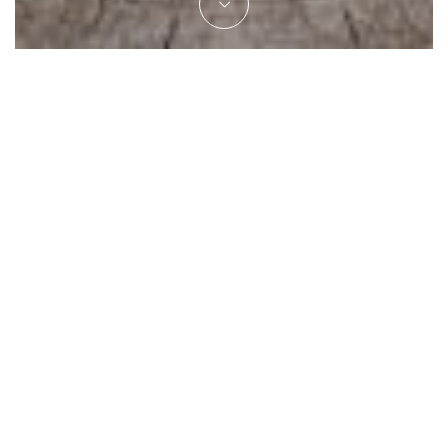
HÔTEL CRYCHAR
|
ACTUALITÉS
|
LES APÉROS GOURMETS DU BACCHUS !
L’été arrive à grands pas aux Gets… Pour cette nouvelle saison,
Le Bacchus
vous donne rendez-vous toutes les semaines du
jeudi au dimanche en soirée, pour des Apéros Gourmets !
Du jeudi au samedi, dès 19h00
Pour partager un moment de convivialité en terrasse,
Le
Bacchus
vous propose du jeudi au samedi ses
ardoises et
assiettes à partager !
Charcuteries et fromages, boudins
assaisonnés et chutney de tomates, tomates cerises burrata,
fritures de poissons…
une nouvelle carte à découvrir dès
l’ouverture
du Bacchus, le 23 juin (réservation conseillée).
Le dimanche, dès 19h30