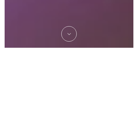
OFFRE FESTIVAL 1ER SKI DU
21 AU 28 MARS 2026
Une semaine tout inclus Venez
profiter d'une semaine unique pour
découvrir le ski dans une ambiance
festive et conviviale au Crychar !
Destinée à tous les débutants, le
Crychar vous propose [...]
EN SAVOIR PLUS