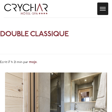
Togg
navig
DOUBLE CLASSIQUE
» DOUBLE
CLASSIQUE
Ecrit
17 h 21 min
par
mojo
.